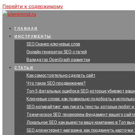
Перейти к содержимому
ГЛАВНАЯ
ИНСТРУМЕНТЫ
SEO Сканер ключевых слов
Онлайн генератор SEO-статей
Валидатор OpenGraph разметки
СТАТЬИ
Как самостоятельно сделать сайт
Что такое SEO-продвижение?
Топ-5 фатальных ошибок в SEO, которые убивают ваши
Ключевые слова: как правильно подобрать и использ
SEO-копирайтинг: как писать тексты, которые любят и
Техническое SEO: проверяем фундамент вашего сайт
Локальное SEO: как вывести вашу компанию в Топ выд
SEO для интернет-магазина: как продвинуть карточки