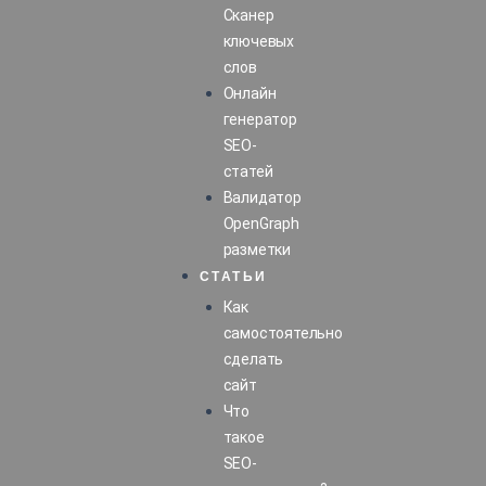
Перейти
Навигация
Сканер
к
по
ключевых
содержимому
записям
слов
Онлайн
генератор
SEO-
статей
Валидатор
OpenGraph
разметки
СТАТЬИ
Как
самостоятельно
сделать
сайт
Что
такое
SEO-