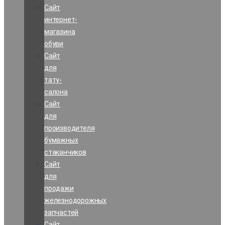
Сайт
интернет-
магазина
обуви
Сайт
для
тату-
салона
Сайт
для
производителя
бумажных
стаканчиков
Сайт
для
продажи
железнодорожных
запчастей
Сайт