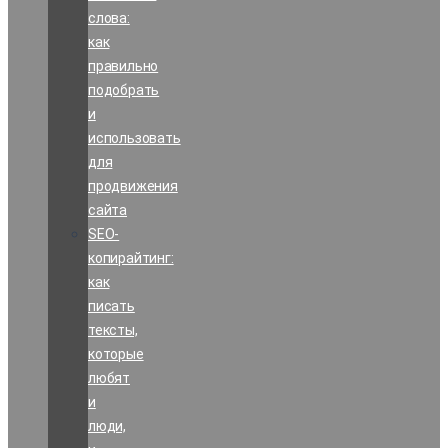
слова:
как
правильно
подобрать
и
использовать
для
продвижения
сайта
SEO-
копирайтинг:
как
писать
тексты,
которые
любят
и
люди,