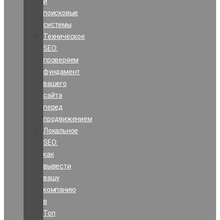
и
поисковые
системы
Техническое
SEO:
проверяем
фундамент
вашего
сайта
перед
продвижением
Локальное
SEO:
как
вывести
вашу
компанию
в
Топ