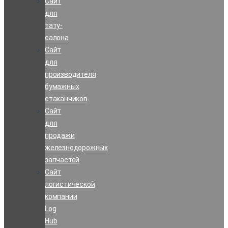
Сайт
для
тату-
салона
Сайт
для
производителя
бумажных
стаканчиков
Сайт
для
продажи
железнодорожных
запчастей
Сайт
логистической
компании
Log
Hub