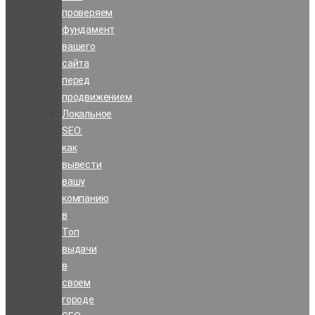
проверяем
фундамент
вашего
сайта
перед
продвижением
Локальное
SEO:
как
вывести
вашу
компанию
в
Топ
выдачи
в
своем
городе