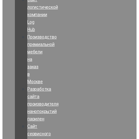
логистической
компании
Log
Hub
Производство
премиальной
мебели
на
заказ
в
Москве
Разработка
сайта
производителя
нанопокрытий
парилен
Сайт
сервисного