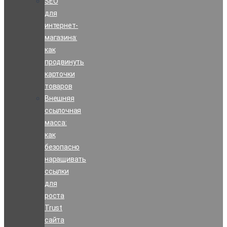
SEO
для
интернет-
магазина:
как
продвинуть
карточки
товаров
Внешняя
ссылочная
масса:
как
безопасно
наращивать
ссылки
для
роста
Trust
сайта