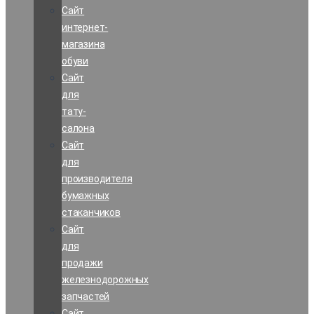
Сайт
интернет-
магазина
обуви
Сайт
для
тату-
салона
Сайт
для
производителя
бумажных
стаканчиков
Сайт
для
продажи
железнодорожных
запчастей
Сайт