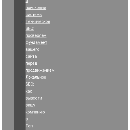
и
поисковые
системы
Техническое
SEO:
проверяем
фундамент
вашего
сайта
перед
продвижением
Локальное
SEO:
как
вывести
вашу
компанию
в
Топ