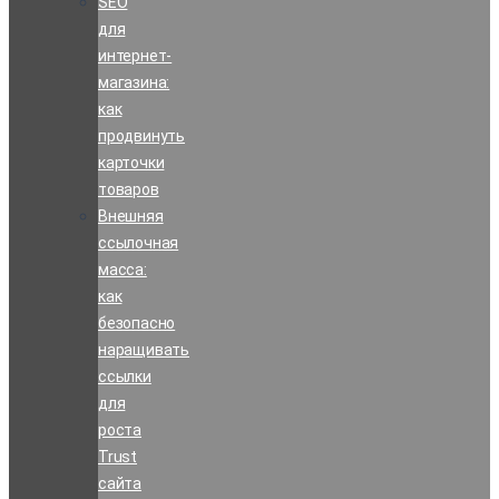
SEO
для
интернет-
магазина:
как
продвинуть
карточки
товаров
Внешняя
ссылочная
масса:
как
безопасно
наращивать
ссылки
для
роста
Trust
сайта