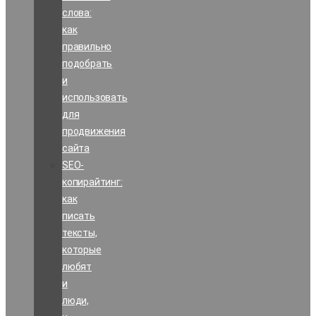
слова:
как
правильно
подобрать
и
использовать
для
продвижения
сайта
SEO-
копирайтинг:
как
писать
тексты,
которые
любят
и
люди,