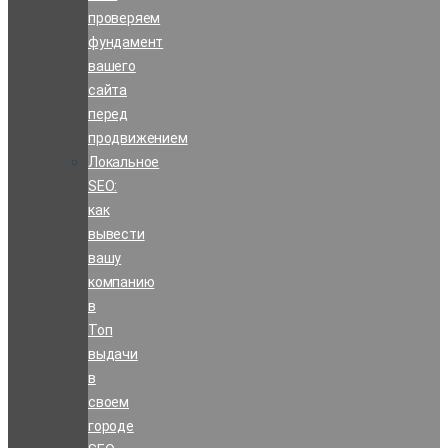
проверяем
фундамент
вашего
сайта
перед
продвижением
Локальное
SEO:
как
вывести
вашу
компанию
в
Топ
выдачи
в
своем
городе