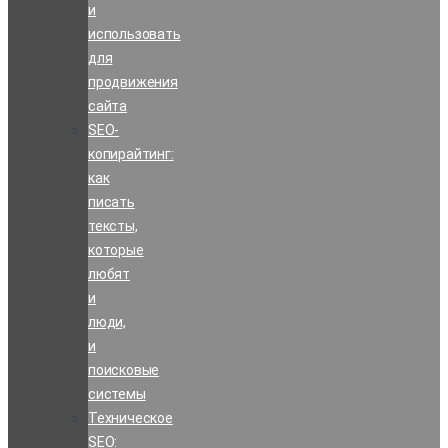
и
использовать
для
продвижения
сайта
SEO-
копирайтинг:
как
писать
тексты,
которые
любят
и
люди,
и
поисковые
системы
Техническое
SEO: