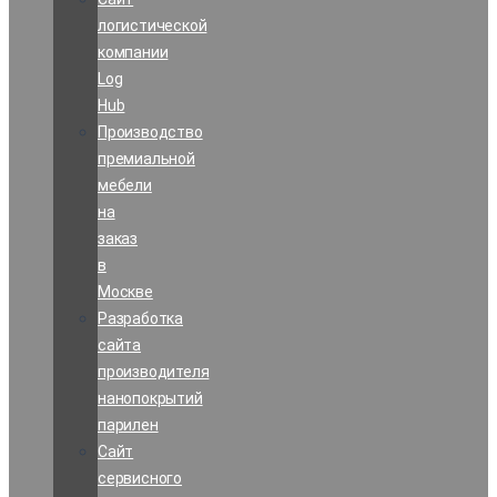
логистической
компании
Log
Hub
Производство
премиальной
мебели
на
заказ
в
Москве
Разработка
сайта
производителя
нанопокрытий
парилен
Сайт
сервисного