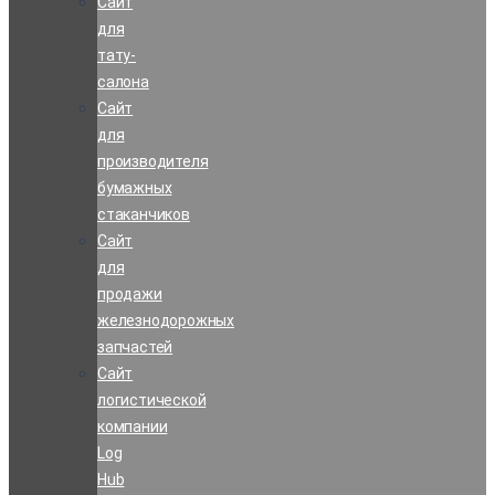
Сайт
для
тату-
салона
Сайт
для
производителя
бумажных
стаканчиков
Сайт
для
продажи
железнодорожных
запчастей
Сайт
логистической
компании
Log
Hub