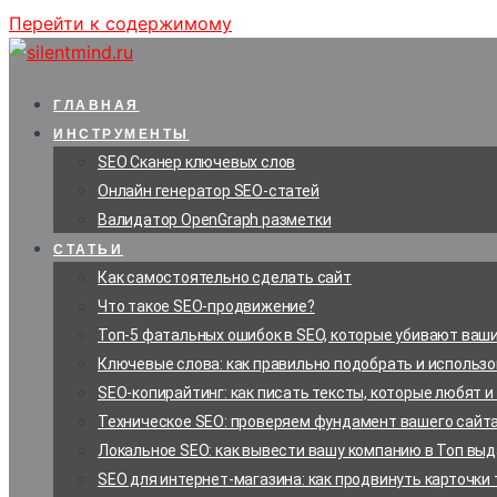
Перейти к содержимому
ГЛАВНАЯ
ИНСТРУМЕНТЫ
SEO Сканер ключевых слов
Онлайн генератор SEO-статей
Валидатор OpenGraph разметки
СТАТЬИ
Как самостоятельно сделать сайт
Что такое SEO-продвижение?
Топ-5 фатальных ошибок в SEO, которые убивают ваши
Ключевые слова: как правильно подобрать и использ
SEO-копирайтинг: как писать тексты, которые любят и
Техническое SEO: проверяем фундамент вашего сайт
Локальное SEO: как вывести вашу компанию в Топ выд
SEO для интернет-магазина: как продвинуть карточки