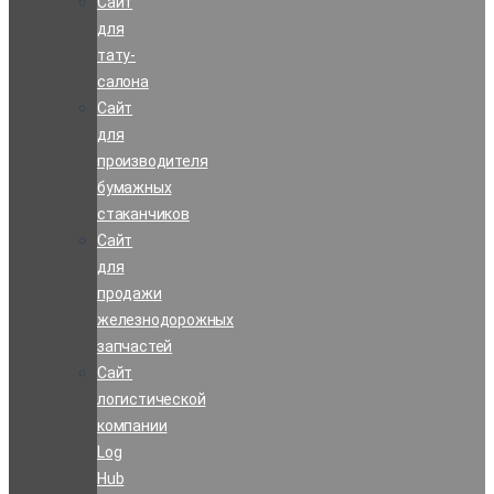
Сайт
для
тату-
салона
Сайт
для
производителя
бумажных
стаканчиков
Сайт
для
продажи
железнодорожных
запчастей
Сайт
логистической
компании
Log
Hub