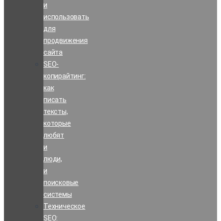
и
использовать
для
продвижения
сайта
SEO-
копирайтинг:
как
писать
тексты,
которые
любят
и
люди,
и
поисковые
системы
Техническое
SEO: