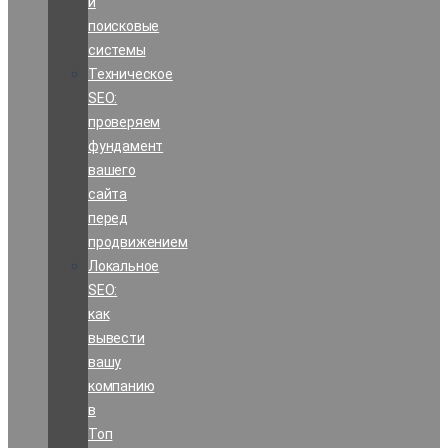
и
поисковые
системы
Техническое
SEO:
проверяем
фундамент
вашего
сайта
перед
продвижением
Локальное
SEO:
как
вывести
вашу
компанию
в
Топ