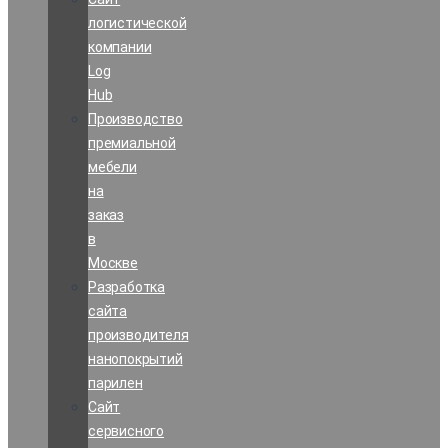
логистической
компании
Log
Hub
Производство
премиальной
мебели
на
заказ
в
Москве
Разработка
сайта
производителя
нанопокрытий
парилен
Сайт
сервисного