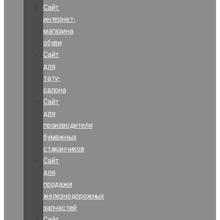
Сайт
интернет-
магазина
обуви
Сайт
для
тату-
салона
Сайт
для
производителя
бумажных
стаканчиков
Сайт
для
продажи
железнодорожных
запчастей
Сайт