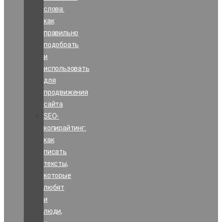
слова:
как
правильно
подобрать
и
использовать
для
продвижения
сайта
SEO-
копирайтинг:
как
писать
тексты,
которые
любят
и
люди,