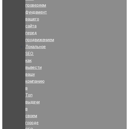
проверяем
фундамент
вашего
сайта
перед
продвижением
Локальное
SEO:
как
вывести
вашу
компанию
в
Топ
выдачи
в
своем
городе