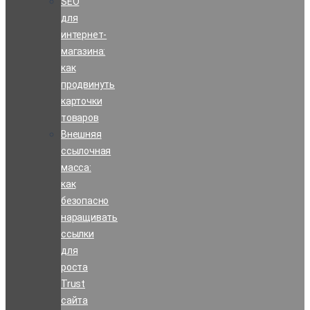
SEO
для
интернет-
магазина:
как
продвинуть
карточки
товаров
Внешняя
ссылочная
масса:
как
безопасно
наращивать
ссылки
для
роста
Trust
сайта